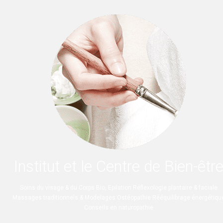
Institut et le Centre de Bien-êtr
Soins du visage & du Corps Bio, Epilation Réflexologie plantaire & faciale
Massages traditionnels & Modelages Ostéopathie Rééquilibrage énergétiqu
Conseils en naturopathie