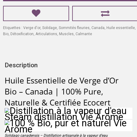
Etiquettes :
Verge d'or
,
Solidage
,
Sommités fleuries
,
Canada
,
Huile essentielle
,
Bio
,
Détoxification
,
Articulations
,
Muscles
,
Calmante
Description
Huile Essentielle de Verge d’Or
Bio – Canada | 100% Pure,
Naturelle & Certifiée Ecocert
Solidago canadensis – Distillation artisanale à la vapeur d’eau