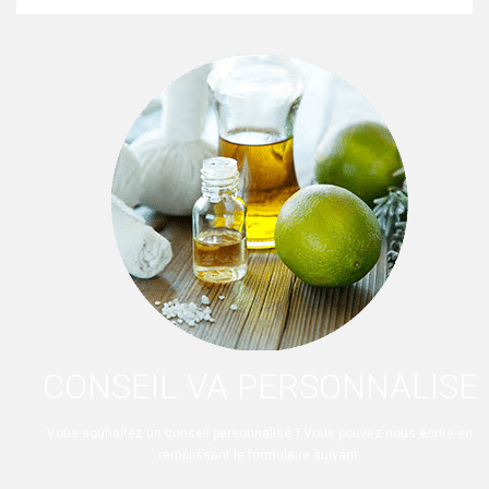
CONSEIL VA PERSONNALISE
Vous souhaitez un conseil personnalisé ? Vous pouvez nous écrire en
remplissant le formulaire suivant.