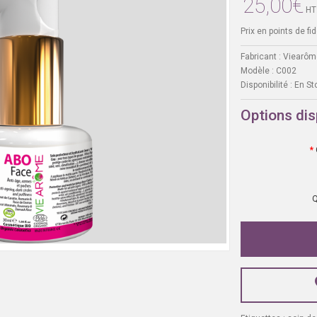
25,00€
HT
Prix en points de fide
Fabricant :
Viearôm
Modèle :
C002
Disponibilité :
En St
Options dis
Q