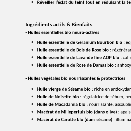
Réveiller l’éclat du teint tout en réduisant la 
Ingrédients actifs & Bienfaits
- Huiles essentielles bio neuro-actives
Huile essentielle de Géranium Bourbon bio
:
éq
Huile essentielle de Bois de Rose bio
:
régénérant
Huile essentielle de Lavande fine AOP bio
:
calm
Huile essentielle de Rose de Damas bio
:
antioxy
- Huiles végétales bio nourrissantes & protectrices
Huile vierge de Sésame bio
: riche en antioxyda
Huile de Noisette bio
: régulatrice de sébum, pén
Huile de Macadamia bio
: nourrissante, assoupli
Macérat de Millepertuis bio (dans olive)
: apais
Macérat de Carotte bio (dans sésame)
: illumin