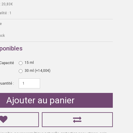
: 20,83€
lité : 1
e
ock
ponibles
15 ml
Capacité
30 ml
(+14,00€)
uantité :
Ajouter au panier