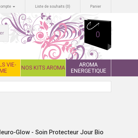
Compte
Liste de souhaits (0)
Panier
er
0
S VIE-
AROMA
NOS KITS AROMA
ME
ENERGETIQUE
uro-Glow - Soin Protecteur Jour Bio