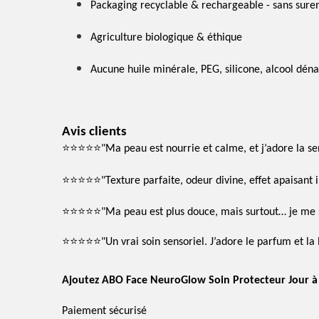
Packaging recyclable & rechargeable - sans sure
Agriculture biologique & éthique
Aucune huile minérale, PEG, silicone, alcool dén
Avis clients
⭐️⭐️⭐️⭐️⭐️
"
Ma peau est nourrie et calme, et j’adore la se
⭐️⭐️⭐️⭐️⭐️
"Texture parfaite, odeur divine, effet apaisant
⭐️⭐️⭐️⭐️⭐️
"Ma peau est plus douce, mais surtout… je me s
⭐️⭐️⭐️⭐️⭐️
"Un vrai soin sensoriel. J’adore le parfum et la
Ajoutez ABO Face NeuroGlow Soin Protecteur Jour à v
Paiement sécurisé