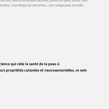
jour bio
,
neurocosmétique naturelle
,
protection peau stress
,
soin
tielles
,
cosmétique bio anti-stress
,
soin visage peau sensible
ence qui relie la santé de la peau à
eurs propriétés cutanées et neurosensorielles, ce soin