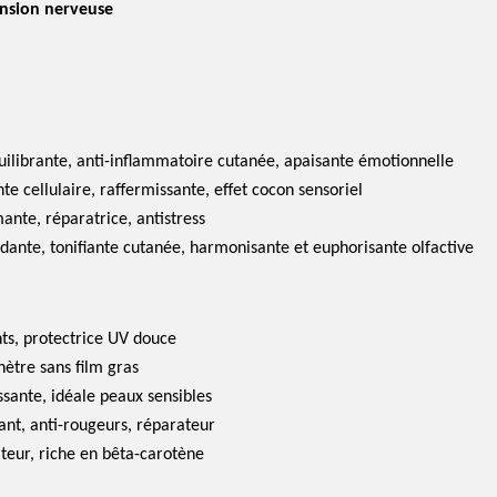
tension nerveuse
uilibrante, anti-inflammatoire cutanée, apaisante émotionnelle
e cellulaire, raffermissante, effet cocon sensoriel
ante, réparatrice, antistress
dante, tonifiante cutanée, harmonisante et euphorisante olfactive
nts, protectrice UV douce
ètre sans film gras
ssante, idéale peaux sensibles
ant, anti-rougeurs, réparateur
ateur, riche en bêta-carotène