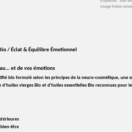
Etiquettes :
soin de 
visage huiles essen
o / Éclat & Équilibre Émotionnel
au... et de vos émotions
ié bio formulé selon les principes de la neuro-cosmétique, une sci
d'huiles vierges Bio et d'huiles essentielles Bio reconnues pour l
xtérieures
bien-être