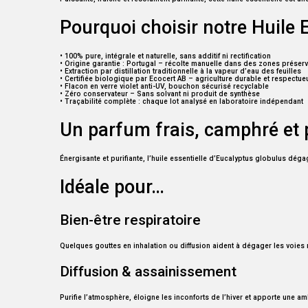
Pourquoi choisir notre Huile 
• 100% pure, intégrale et naturelle, sans additif ni rectification
• Origine garantie : Portugal – récolte manuelle dans des zones préser
• Extraction par distillation traditionnelle à la vapeur d’eau des feuilles
• Certifiée biologique par Ecocert AB – agriculture durable et respect
• Flacon en verre violet anti-UV, bouchon sécurisé recyclable
• Zéro conservateur – Sans solvant ni produit de synthèse
• Traçabilité complète : chaque lot analysé en laboratoire indépendant
Un parfum frais, camphré et 
Énergisante et purifiante, l’huile essentielle d’Eucalyptus globulus dég
Idéale pour…
Bien-être respiratoire
Quelques gouttes en inhalation ou diffusion aident à dégager les voies r
Diffusion & assainissement
Purifie l’atmosphère, éloigne les inconforts de l’hiver et apporte une amb