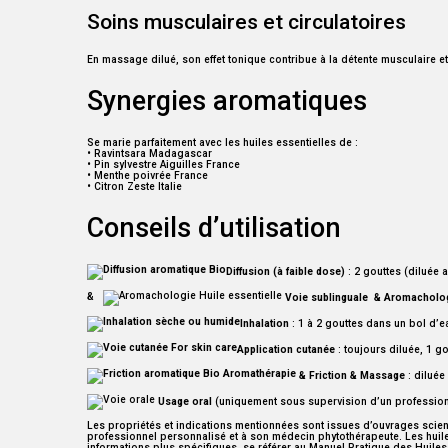
Soins musculaires et circulatoires
En massage dilué, son effet tonique contribue à la détente musculaire et 
Synergies aromatiques
Se marie parfaitement avec les huiles essentielles de :
• Ravintsara Madagascar
• Pin sylvestre Aiguilles France
• Menthe poivrée France
• Citron Zeste Italie
Conseils d’utilisation
Diffusion (à faible dose)
: 2 gouttes (diluée a
&
Voie sublinguale & Aromacholo
Inhalation
: 1 à 2 gouttes dans un bol d’e
Application cutanée
: toujours diluée, 1 g
&
Friction &
Massage
: diluée
Usage oral
(uniquement sous supervision d’un professionnel
Les propriétés et indications mentionnées sont issues d’ouvrages scient
professionnel personnalisé et à son médecin phytothérapeute. Les huiles
informations plus spécifiques, se référer au Manuel Pratique des Huiles 