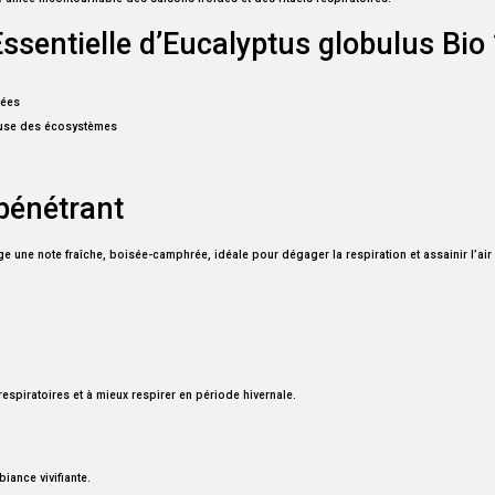
Essentielle d’Eucalyptus globulus Bio 
vées
ueuse des écosystèmes
pénétrant
age une note fraîche, boisée-camphrée, idéale pour dégager la respiration et assainir l’air
espiratoires et à mieux respirer en période hivernale.
iance vivifiante.