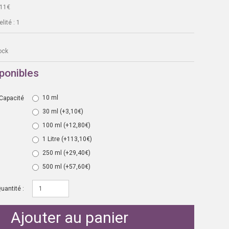
,11€
lité : 1
ock
ponibles
10 ml
Capacité
30 ml
(+3,10€)
100 ml
(+12,80€)
1 Litre
(+113,10€)
250 ml
(+29,40€)
500 ml
(+57,60€)
uantité :
Ajouter au panier