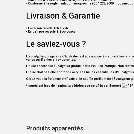
• Sans conservateurs, sans OGM, sans tests sur animaux
• Conforme à la réglementation européenne (CE 1223/2009 – cosmétiqu
Livraison & Garantie
• Livraison rapide 48h à 72h
• Emballage recyclé & éco-conçu
Le saviez-vous ?
L’eucalyptus, originaire d’Australie, est aussi appelé « arbre à fièvre » 
vertus purifiantes et revigorantes.
L'huile essentielle Eucalyptus globulus Bio Feuilles Portugal Non rectifi
Elle ne doit pas être confondu avec l'es huiles essentielles d'Eucalyptus
Offrez-vous la fraîcheur vivifiante et le souffle purifiant de l’Eucalyptus
* ingrédient issu de l'agriculture biologique certifiés par Ecocert
Produits apparentés