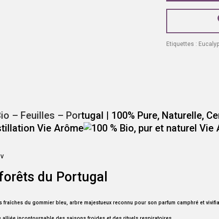
Etiquettes :
Eucalyp
io – Feuilles – Por
tugal | 100% Pure, Naturelle, Ce
UV
 forêts du Portugal
es fraîches du gommier bleu, arbre majestueux reconnu pour son parfum camphré et vivifiant.
ne alliée incontournable des saisons froides et des rituels respiratoires.