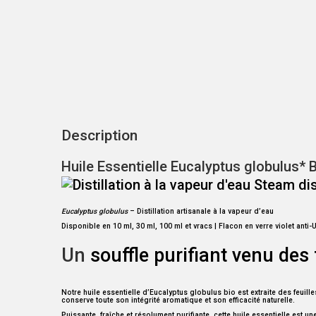
Description
Huile Essentielle Eucalyptus globulus* B
Eucalyptus globulus
– Distillation artisanale à la vapeur d’eau
Disponible en 10 ml, 30 ml, 100 ml et vracs | Flacon en verre violet anti-
Un
souffle purifiant venu des
Notre huile essentielle d’Eucalyptus globulus bio est extraite des feuill
conserve toute son intégrité aromatique et son efficacité naturelle.
Puissante, fraîche et résolument purifiante, cette huile essentielle est u