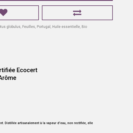
tus globulus
,
Feuilles
,
Portugal
,
Huile essentielle
,
Bio
rtifiée Ecocert
 Distillée artisanalement à la vapeur d’eau, non rectifiée, elle