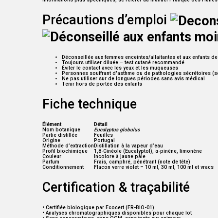
Précautions d’emploi
Déconseillée aux femmes enceintes/allaitantes et aux enfants d
Toujours utiliser diluée – test cutané recommandé
Éviter le contact avec les yeux et les muqueuses
Personnes souffrant d'asthme ou de pathologies sécrétoires (
Ne pas utiliser sur de longues périodes sans avis médical
Tenir hors de portée des enfants
Fiche technique
Élément
Détail
Nom botanique
Eucalyptus globulus
Partie distillée
Feuilles
Origine
Portugal
Méthode d’extraction
Distillation à la vapeur d’eau
Profil biochimique
1,8-Cinéole (Eucalyptol), α-pinène, limonène
Couleur
Incolore à jaune pâle
Parfum
Frais, camphré, pénétrant (note de tête)
Conditionnement
Flacon verre violet – 10 ml, 30 ml, 100 ml et vracs
Certification & traçabilité
• Certifiée biologique par Ecocert (FR-BIO-01)
• Analyses chromatographiques disponibles pour chaque lot