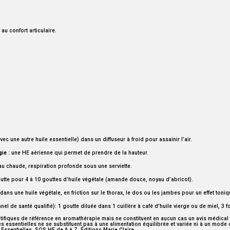
au confort articulaire.
vec une autre huile essentielle) dans un diffuseur à froid pour assainir l’air.
gie
: une HE aérienne qui permet de prendre de la hauteur.
au chaude, respiration profonde sous une serviette.
outte pour 4 à 10 gouttes d’huile végétale (amande douce, noyau d’abricot).
 dans une huile végétale, en friction sur le thorax, le dos ou les jambes pour un effet toniq
 de santé qualifié): 1 goutte diluée dans 1 cuillère à café d'huile vierge ou de miel, 3 
ifiques de référence en aromathérapie mais ne constituent en aucun cas un avis médical n
 essentielles ne se substituent pas à une alimentation équilibrée et variée ni à un mode
Essentielles, SOS HE de A à Z, Éditions Marie Claire.