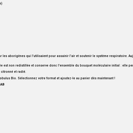
e)
par les aborigènes qui l’utilisaient pour assainir l’air et soutenir le système respiratoire.
ée est non redistillée et conserve donc l'ensemble du bouquet moléculaire initial : elle per
 citronné et radié.
 globulus Bio. Sélectionnez votre format et ajoutez-le au panier dès maintenant !