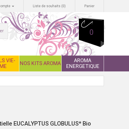
Compte
Liste de souhaits (0)
Panier
er
0
S VIE-
AROMA
NOS KITS AROMA
ME
ENERGETIQUE
ntielle EUCALYPTUS GLOBULUS* Bio