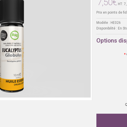
7,50€
HT: 7
Prix en points de fide
Modèle :
HE026
Disponibilité :
En St
Options dis
Q