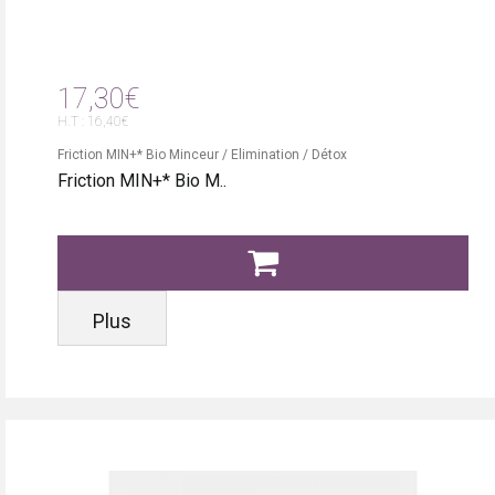
17,30€
H.T : 16,40€
Friction MIN+* Bio Minceur / Elimination / Détox
Friction MIN+* Bio M..
Plus