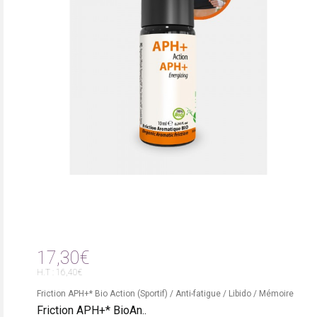
17,30€
H.T : 16,40€
Friction APH+* Bio Action (Sportif) / Anti-fatigue / Libido / Mémoire
Friction APH+* BioAn..