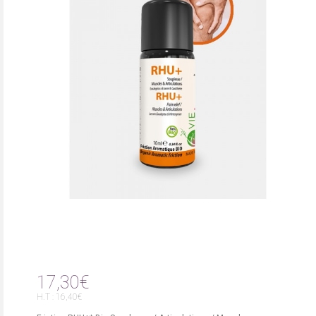
17,30€
H.T : 16,40€