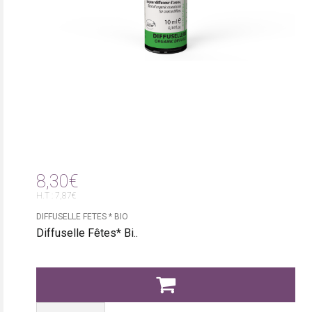
8,30€
H.T : 7,87€
DIFFUSELLE FETES * BIO
Diffuselle Fêtes* Bi..