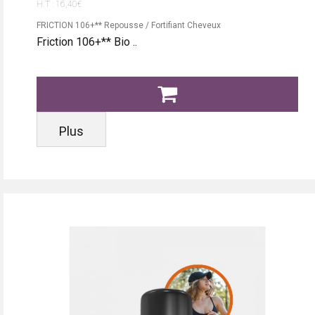
H.T : 16,40€
FRICTION 106+** Repousse / Fortifiant Cheveux
Friction 106+** Bio ..
Plus