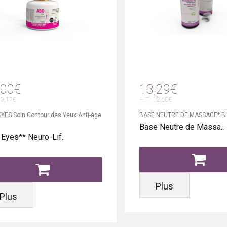
,00€
13,29€
19,17€
H.T : 12,60€
YES Soin Contour des Yeux Anti-âge
BASE NEUTRE DE MASSAGE* B
Base Neutre de Massa..
Eyes** Neuro-Lif..
Plus
Plus