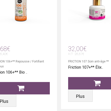
,68€
32,00€
16,40€
H.T : 26,67€
ION 106+** Repousse / Fortifiant
FRICTION 107 Soin anti-âge **
eux
Friction 107+** Élix..
ion 106+** Bio ..
Plus
Plus