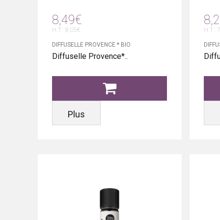
8,49€
8,
H.T : 8,05€
H.T : 
DIFFUSELLE PROVENCE * BIO
DIFFU
Diffuselle Provence*..
Diff
Plus