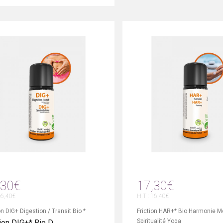
,30€
17,30€
16,40€
H.T : 16,40€
on DIG+ Digestion / Transit Bio *
Friction HAR+* Bio Harmonie M
Spiritualité Yoga
ion DIG+* Bio D..