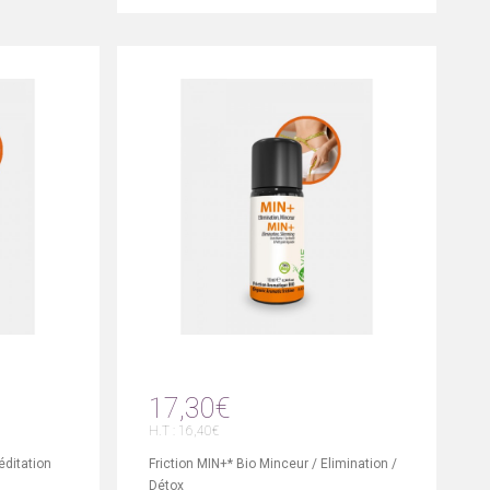
17,30€
H.T : 16,40€
éditation
Friction MIN+* Bio Minceur / Elimination /
Détox