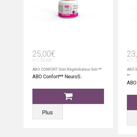
25,00€
23
H.T : 20,83€
H.T : 
ABO CONFORT Soin Régénérateur Soir **
ABO E
**
ABO Confort** NeuroS..
ABO 
Plus