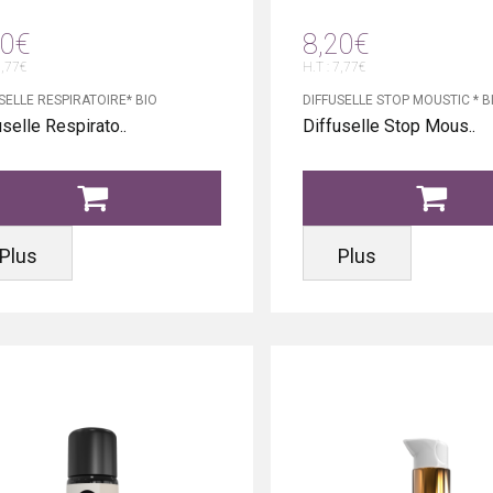
20€
8,20€
7,77€
H.T : 7,77€
SELLE RESPIRATOIRE* BIO
DIFFUSELLE STOP MOUSTIC * B
uselle Respirato..
Diffuselle Stop Mous..
Plus
Plus