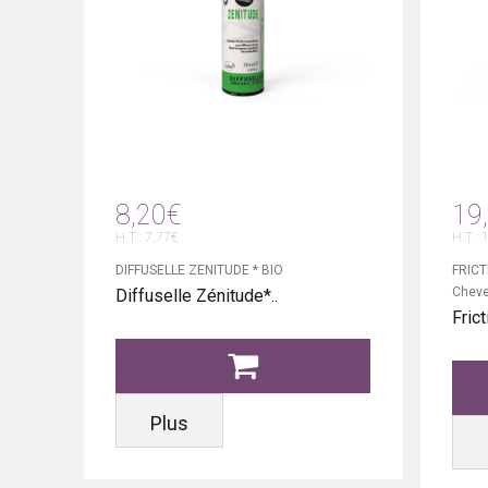
8,20€
19
H.T : 7,77€
H.T : 
DIFFUSELLE ZENITUDE * BIO
FRICT
Chev
Diffuselle Zénitude*..
Frict
Plus