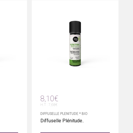
8,10€
H.T : 7,68€
DIFFUSELLE PLENITUDE * BIO
Diffuselle Plénitude..