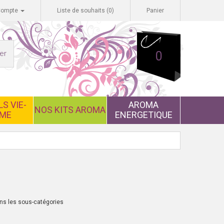
Compte
Liste de souhaits (0)
Panier
er
0
S VIE-
AROMA
NOS KITS AROMA
ME
ENERGETIQUE
s les sous-catégories