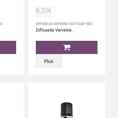
8,20€
H.T : 7,77€
IO
DIFFUSELLE VERVEINE EXOTIQUE * BIO
Diffuselle Verveine ..
Plus