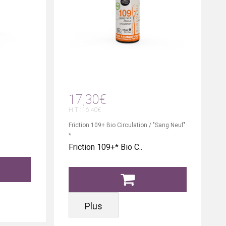
17,30€
H.T : 16,40€
Friction 109+ Bio Circulation / "Sang Neuf"
*
Friction 109+* Bio C..
Plus