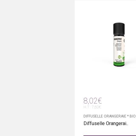
8,02€
H.T : 7,60€
DIFFUSELLE ORANGERAIE * BIO
Diffuselle Orangerai..