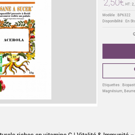
2,50€
HT: 2
Modèle :
BP6322
Disponibilité :
En St
Q
Etiquettes :
Biopast
Magnésium
,
Beurr