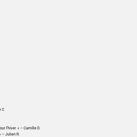
e C
our l’hiver. » – Camille D.
» – Julien R.