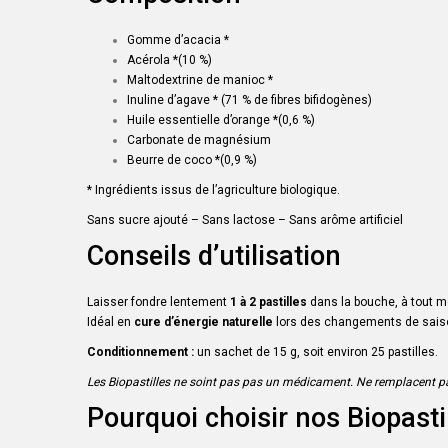
Gomme d’acacia *
Acérola *(10 %)
Maltodextrine de manioc *
Inuline d’agave * (71 % de fibres bifidogènes)
Huile essentielle d’orange *(0,6 %)
Carbonate de magnésium
Beurre de coco *(0,9 %)
* Ingrédients issus de l’agriculture biologique.
Sans sucre ajouté – Sans lactose – Sans arôme artificiel
Conseils d’utilisation
Laisser fondre lentement
1 à 2 pastilles
dans la bouche, à tout m
Idéal en
cure d’énergie naturelle
lors des changements de saison
Conditionnement :
un sachet de 15 g, soit environ 25 pastilles.
Les Biopastilles ne soint pas pas un médicament. N
e remplacent pa
Pourquoi choisir nos Biopastil