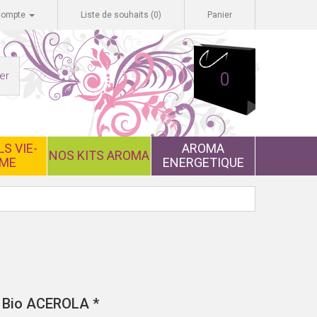
Compte
Liste de souhaits (0)
Panier
er
0
S VIE-
AROMA
NOS KITS AROMA
ME
ENERGETIQUE
s Bio ACEROLA *