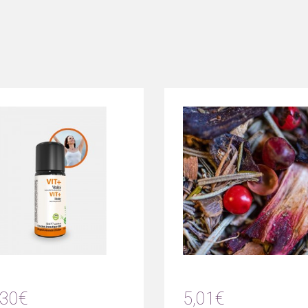
,30€
5,01€