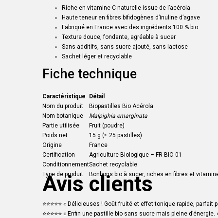
Riche en vitamine C naturelle issue de l’acérola
Haute teneur en fibres bifidogènes d’inuline d’agave
Fabriqué en France avec des ingrédients 100 % bio
Texture douce, fondante, agréable à sucer
Sans additifs, sans sucre ajouté, sans lactose
Sachet léger et recyclable
Fiche technique
Caractéristique
Détail
Nom du produit
Biopastilles Bio Acérola
Nom botanique
Malpighia emarginata
Partie utilisée
Fruit (poudre)
Poids net
15 g (≈ 25 pastilles)
Origine
France
Certification
Agriculture Biologique – FR-BIO-01
Conditionnement
Sachet recyclable
Type de produit
Bonbons bio à sucer, riches en fibres et vitamin
Avis clients
⭐️⭐️⭐️⭐️⭐️ « Délicieuses ! Goût fruité et effet tonique rapide, parfait p
⭐️⭐️⭐️⭐️⭐️ « Enfin une pastille bio sans sucre mais pleine d’énergie. 