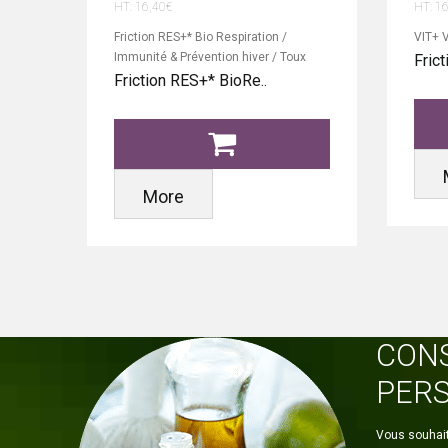
HT: 16,40€
HT: 1
Friction RES+* Bio Respiration /
VIT+ V
Immunité & Prévention hiver / Toux
Frict
Friction RES+* BioRe..
More
CONS
PER
Vous souhait