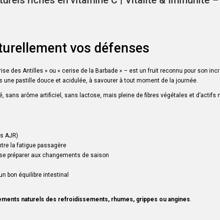
urels riches en vitamine C | Vitalité & Immunité –
naturellement vos défenses
ise des Antilles » ou « cerise de la Barbade » – est un fruit reconnu pour son inc
s une pastille douce et acidulée, à savourer à tout moment de la journée.
sans arôme artificiel, sans lactose, mais pleine de fibres végétales et d’actifs 
es AJR)
ntre la fatigue passagère
 se préparer aux changements de saison
un bon équilibre intestinal
itements naturels des refroidissements, rhumes, grippes ou angines
.