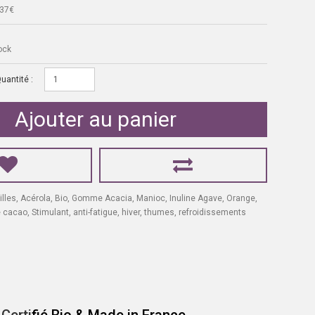
,37€
ock
uantité :
Ajouter au panier
illes
,
Acérola
,
Bio
,
Gomme Acacia
,
Manioc
,
Inuline Agave
,
Orange
,
e cacao
,
Stimulant
,
anti-fatigue
,
hiver
,
thumes
,
refroidissements