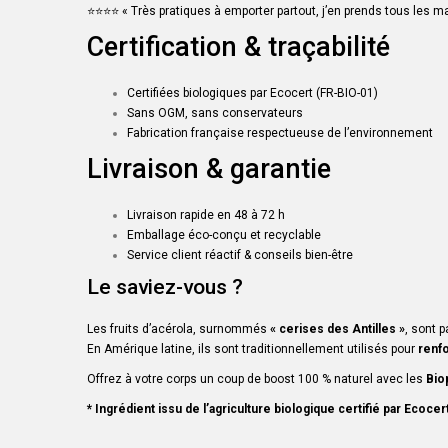
⭐️⭐️⭐️⭐️ « Très pratiques à emporter partout, j’en prends tous les m
Certification & traçabilité
Certifiées biologiques par Ecocert (FR-BIO-01)
Sans OGM, sans conservateurs
Fabrication française respectueuse de l’environnement
Livraison & garantie
Livraison rapide en 48 à 72 h
Emballage éco-conçu et recyclable
Service client réactif & conseils bien-être
Le saviez-vous ?
Les fruits d’acérola, surnommés
« cerises des Antilles »
, sont 
En Amérique latine, ils sont traditionnellement utilisés pour
renfo
Offrez à votre corps un coup de boost 100 % naturel avec les
Bio
* Ingrédient issu de l’agriculture biologique certifié par Ecocer