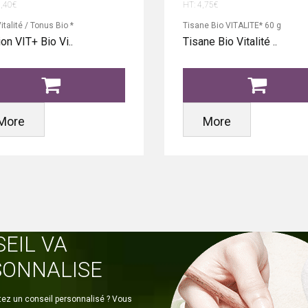
6,40€
HT: 4,75€
italité / Tonus Bio *
Tisane Bio VITALITE* 60 g
ion VIT+ Bio Vi..
Tisane Bio Vitalité ..
More
More
EIL VA
SONNALISE
ez un conseil personnalisé ? Vous