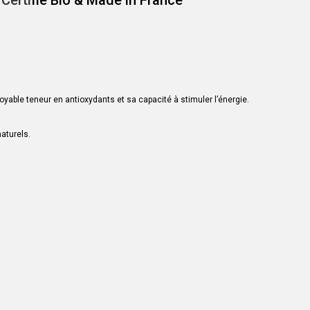
 Certi
fié Bio & Made in France
royable teneur en antioxydants et sa capacité à stimuler l’énergie.
naturels.