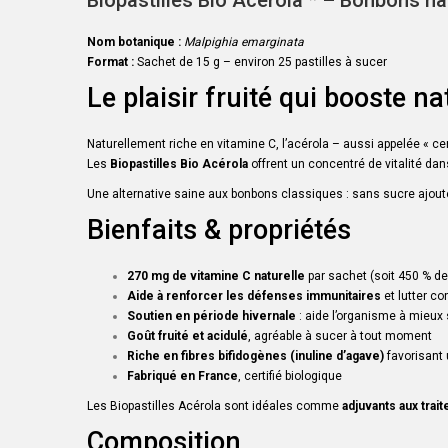
Biopastilles Bio Acérola * – Bonbons nat
Nom botanique :
Malpighia emarginata
Format :
Sachet de 15 g – environ 25 pastilles à sucer
Le plaisir fruité qui booste 
Naturellement riche en vitamine C, l’acérola – aussi appelée « cer
Les
Biopastilles Bio Acérola
offrent un concentré de vitalité dan
Une alternative saine aux bonbons classiques : sans sucre ajouté, 
Bienfaits & propriétés
270 mg de vitamine C naturelle
par sachet (soit 450 % d
Aide à renforcer les défenses immunitaires
et lutter co
Soutien en période hivernale
: aide l’organisme à mieux
Goût fruité et acidulé
, agréable à sucer à tout moment
Riche en fibres bifidogènes (inuline d’agave)
favorisant 
Fabriqué en France
, certifié biologique
Les Biopastilles Acérola sont idéales comme
adjuvants aux tra
Composition