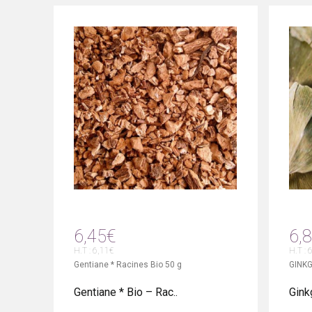
6,45€
6,
H.T : 6,11€
H.T : 
Gentiane * Racines Bio 50 g
GINKG
Gentiane * Bio – Rac..
Ginkg