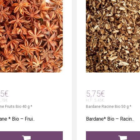
15€
5,75€
6,78€
H.T : 5,45€
e Fruits Bio 40 g *
Bardane Racine Bio 50 g *
ne * Bio – Frui..
Bardane* Bio – Racin..