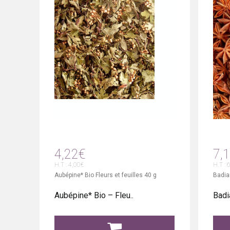
4,22€
7,
H.T : 4,00€
H.T : 
Aubépine* Bio Fleurs et feuilles 40 g
Badian
Aubépine* Bio – Fleu..
Badia