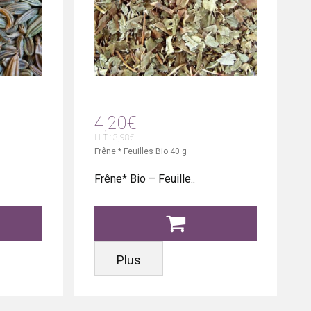
4,20€
H.T : 3,98€
Frêne * Feuilles Bio 40 g
Frêne* Bio – Feuille..
Plus