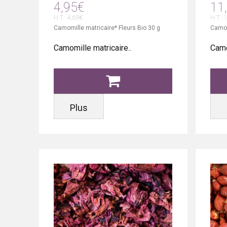
4,95€
11
H.T : 4,69€
H.T : 
Camomille matricaire* Fleurs Bio 30 g
Camom
Camomille matricaire..
Camo
Plus