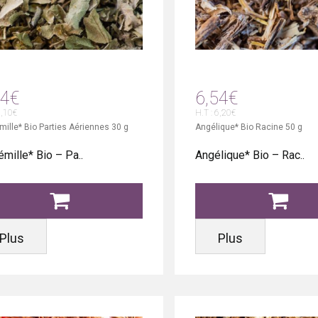
44€
6,54€
6,10€
H.T : 6,20€
mille* Bio Parties Aériennes 30 g
Angélique* Bio Racine 50 g
émille* Bio – Pa..
Angélique* Bio – Rac..
Plus
Plus