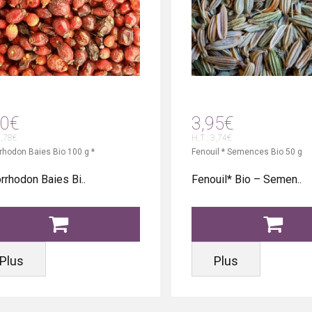
10€
3,95€
5,78€
H.T : 3,74€
rhodon Baies Bio 100 g *
Fenouil * Semences Bio 50 g
rrhodon Baies Bi..
Fenouil* Bio – Semen..
Plus
Plus