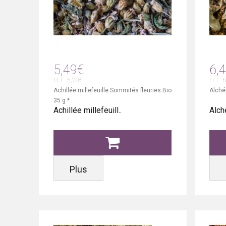
5,49€
6,
H.T : 5,20€
H.T : 
Achillée millefeuille Sommités fleuries Bio
Alché
35 g *
Achillée millefeuill..
Alch
Plus