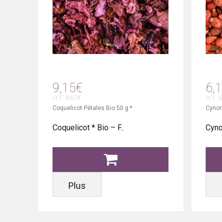
9,15€
6,
H.T : 8,67€
H.T : 
Coquelicot Pétales Bio 50 g *
Cynor
Coquelicot * Bio – F..
Cyno
Plus