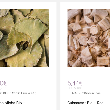
80€
6,44€
6,45€
H.T : 6,10€
O BILOBA* BIO Feuille 40 g
GUIMAUVE* Bio Racines
o biloba Bio – ..
Guimauve* Bio – Raci..