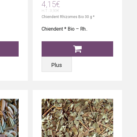
4,15€
H.T : 3,93€
Chiendent Rhizomes Bio 30 g *
Chiendent * Bio – Rh..
Plus