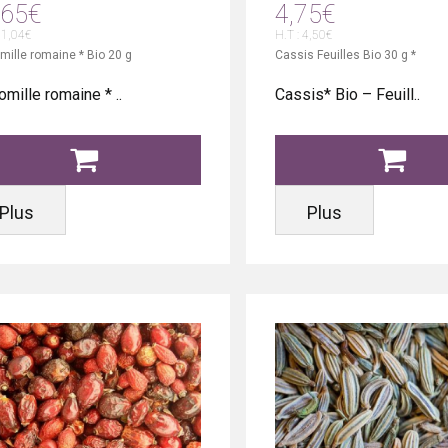
,65€
4,75€
11,04€
H.T : 4,50€
ille romaine * Bio 20 g
Cassis Feuilles Bio 30 g *
mille romaine * ..
Cassis* Bio – Feuill..
Plus
Plus