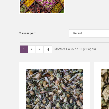
Classer par :
1
2
>
>|
Montrer 1 à 25 de 38 (2 Pages)