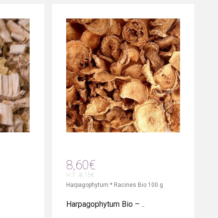
8,60€
H.T : 8,15€
Harpagophytum * Racines Bio 100 g
Harpagophytum Bio – ..