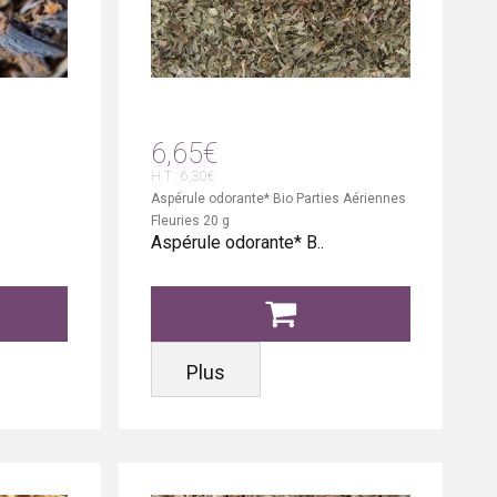
6,65€
H.T : 6,30€
Aspérule odorante* Bio Parties Aériennes
Fleuries 20 g
Aspérule odorante* B..
Plus