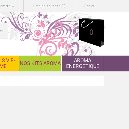
Compte
Liste de souhaits (0)
Panier
er
0
S VIE-
AROMA
NOS KITS AROMA
ME
ENERGETIQUE