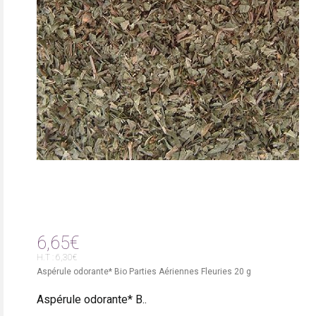
6,65€
H.T : 6,30€
Aspérule odorante* Bio Parties Aériennes Fleuries 20 g
Aspérule odorante* B..