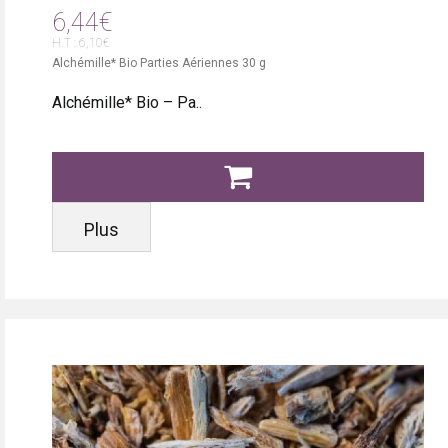
6,44€
H.T : 6,10€
Alchémille* Bio Parties Aériennes 30 g
Alchémille* Bio – Pa..
Plus