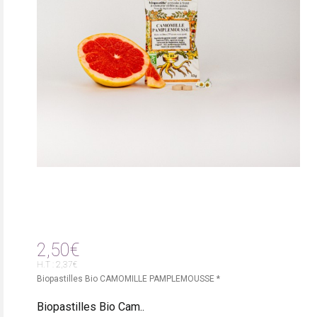
2,50€
H.T : 2,37€
Biopastilles Bio CAMOMILLE PAMPLEMOUSSE *
Biopastilles Bio Cam..