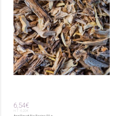
6,54€
H.T : 6,20€