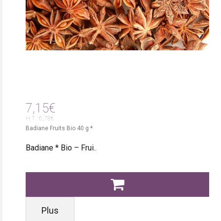
7,15€
H.T : 6,78€
Badiane Fruits Bio 40 g *
Badiane * Bio – Frui..
Plus