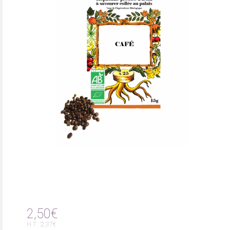
2,50€
H.T : 2,37€