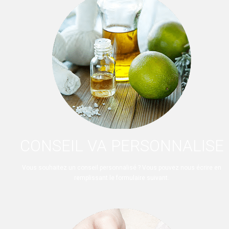
CONSEIL VA PERSONNALISE
Vous souhaitez un conseil personnalisé ? Vous pouvez nous écrire en
remplissant le formulaire suivant.