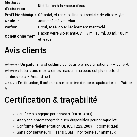
Méthode
Distillation à la vapeur d’eau
d’extraction
Profil biochimique
Géraniol, citronellol, linalol, formiate de citronellyle
Couleur
Jaune pâle à vert clair
Parfum
Floral, rosé, doux, légèrement mentholé
Flacon verre violet anti-UV – 5 ml, 10 ml, 30 ml, 100 ml
Conditionnement
et vracs
Avis clients
⭐⭐⭐⭐⭐ « Un parfum floral sublime qui équilibre mes émotions. » – Julie R.
⭐⭐⭐⭐⭐ « Idéal dans mes crèmes maison, ma peau est plus nette et
lumineuse. » – Amandine L.
⭐⭐⭐⭐ « En diffusion, il crée une atmosphère douce et apaisante. » – Patrick
M.
Certification & traçabilité
Certifiée biologique par
Ecocert (FR-BIO-01)
Analyses chromatographiques disponibles pour chaque lot
Conforme règlementation UE (CE 1223/2009 – cosmétique)
Sans conservateurs – sans OGM – non testé sur animaux