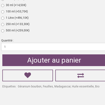
30 ml
(+14,50€)
100 ml
(+53,70€)
1 Litre
(+496,10€)
250 ml
(+133,30€)
500 ml
(+259,00€)
Quantité :
Ajouter au panier
Etiquettes :
Géranium bourbon
,
Feuilles
,
Madagascar
,
Huile essentielle
,
Bio