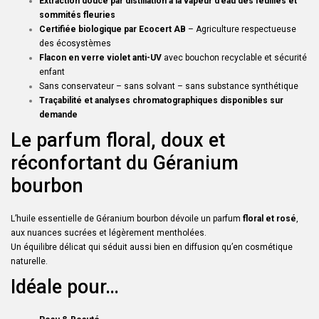
Extraction douce par distillation à la vapeur d’eau des feuilles et
sommités fleuries
Certifiée biologique par Ecocert AB
– Agriculture respectueuse
des écosystèmes
Flacon en verre violet anti-UV
avec bouchon recyclable et sécurité
enfant
Sans conservateur – sans solvant – sans substance synthétique
Traçabilité et analyses chromatographiques disponibles sur
demande
Le parfum floral, doux et
réconfortant du Géranium
bourbon
L’huile essentielle de Géranium bourbon dévoile un parfum
floral et rosé
,
aux nuances sucrées et légèrement mentholées.
Un équilibre délicat qui séduit aussi bien en diffusion qu’en cosmétique
naturelle.
Idéale pour…