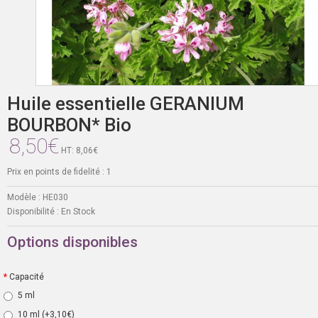
Huile essentielle GERANIUM
BOURBON* Bio
8,50€
HT: 8,06€
Prix en points de fidelité : 1
Modèle :
HE030
Disponibilité :
En Stock
Options disponibles
Capacité
5 ml
10 ml
(+3,10€)