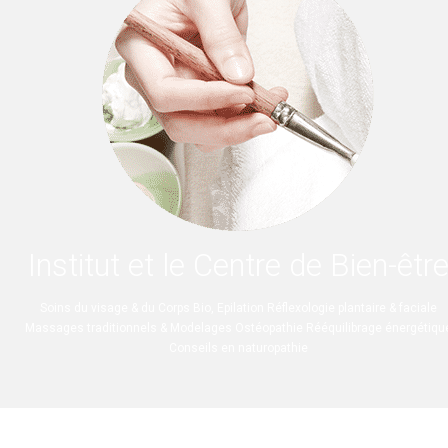
Institut et le Centre de Bien-êtr
Soins du visage & du Corps Bio, Epilation Réflexologie plantaire & faciale
Massages traditionnels & Modelages Ostéopathie Rééquilibrage énergétiqu
Conseils en naturopathie