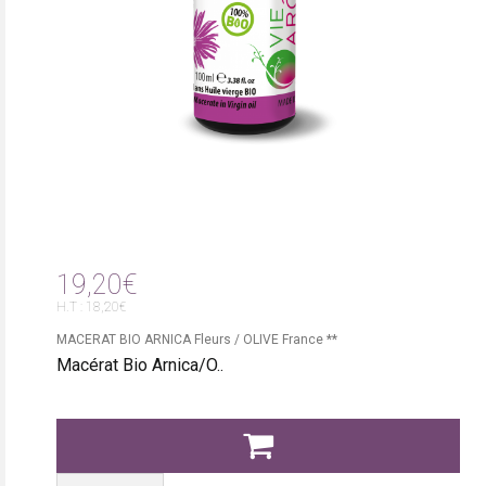
19,20€
H.T : 18,20€
MACERAT BIO ARNICA Fleurs / OLIVE France **
Macérat Bio Arnica/O..