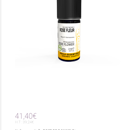
41,40€
H.T : 39,24€