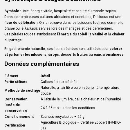
Symbole :
Joie, énergie vitale, hospitalité et beauté du monde tropical.
Dans de nombreuses cultures africaines et orientales, l’hibiscus est une
fleur de célébration
. On la retrouve dans les boissons festives comme le
bissap
ou le
karkadé
, servies lors des mariages et des cérémonies.
Ses pétales rouges symbolisent
l’énergie du soleil
, la
vitalité
et la
chaleur
du partage
.
En gastronomie naturelle, ses fleurs séchées sont utilisées pour
colorer
et parfumer les infusions
,
sirops
,
desserts fruités
ou
eaux aromatisées
.
Données complémentaires
Élément
Détail
Partie utilisée
Calices floraux séchés
Naturelle, à l’air libre ou en séchoir à température
Méthode de séchage
douce
Conservation
À l’abri de la lumière, de la chaleur et de l’humidité
Durée de
24 à 36 mois selon les conditions
conservation
Conditionnement
Sachets recyclables – 25 g
Agriculture Biologique – Certifiée Ecocert (FR-BIO-
Certification
01)