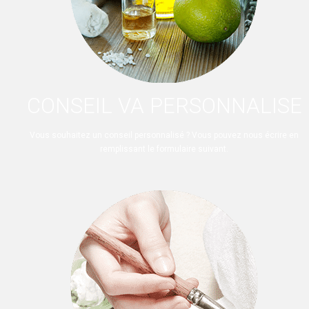
CONSEIL VA PERSONNALISE
Vous souhaitez un conseil personnalisé ? Vous pouvez nous écrire en
remplissant le formulaire suivant.