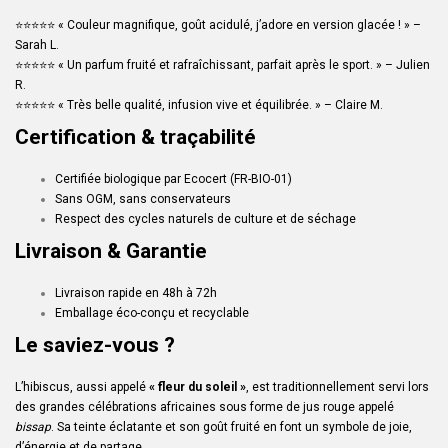
⭐️⭐️⭐️⭐️⭐️ « Couleur magnifique, goût acidulé, j’adore en version glacée ! » –
Sarah L.
⭐️⭐️⭐️⭐️⭐️ « Un parfum fruité et rafraîchissant, parfait après le sport. » – Julien
R.
⭐️⭐️⭐️⭐️⭐️ « Très belle qualité, infusion vive et équilibrée. » – Claire M.
Certification & traçabilité
Certifiée biologique par Ecocert (FR-BIO-01)
Sans OGM, sans conservateurs
Respect des cycles naturels de culture et de séchage
Livraison & Garantie
Livraison rapide en 48h à 72h
Emballage éco-conçu et recyclable
Le saviez-vous ?
L’hibiscus, aussi appelé
« fleur du soleil »
, est traditionnellement servi lors
des grandes célébrations africaines sous forme de jus rouge appelé
bissap
. Sa teinte éclatante et son goût fruité en font un symbole de joie,
d’énergie et de partage.