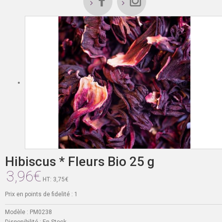
Hibiscus * Fleurs Bio 25 g
3,96€
HT: 3,75€
Prix en points de fidelité : 1
Modèle :
PM0238
Disponibilité :
En Stock