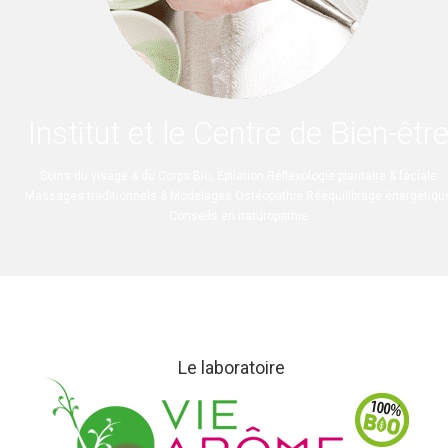
Institut et le Centre de Bien-êtr
Soins du visage & du Corps Bio, Epilation Réflexologie plantaire & faciale
Massages traditionnels & Modelages Ostéopathie Rééquilibrage énergétiqu
Conseils en naturopathie
Le laboratoire