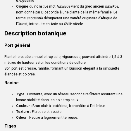
d’Abyssinie
Origine du nom :
Le mot
Hibiscus
vient du grec ancien
hibiskos
,
nom donné par Dioscoride à une plante de la même famille. Le
terme
sabdariffa
désignerait une variété originaire d’Afrique de
l’Ouest, introduite en Asie au XVIIIᵉ siècle.
Description botanique
Port général
Plante herbacée annuelle tropicale, vigoureuse, pouvant atteindre 1,5 à 3
mètres de hauteur selon les conditions de culture.
Son port est dressé, ramifié, formant un buisson élégant à la silhouette
élancée et colorée.
Racine
Type :
Pivotante, avec un réseau secondaire fibreux assurant une
bonne stabilité dans les sols tropicaux.
Couleur :
Brun clair à l’extérieur, blanchâtre à l’intérieur.
Texture :
Fibreuse et souple.
Odeur :
Neutre à légèrement terreuse.
Tiges