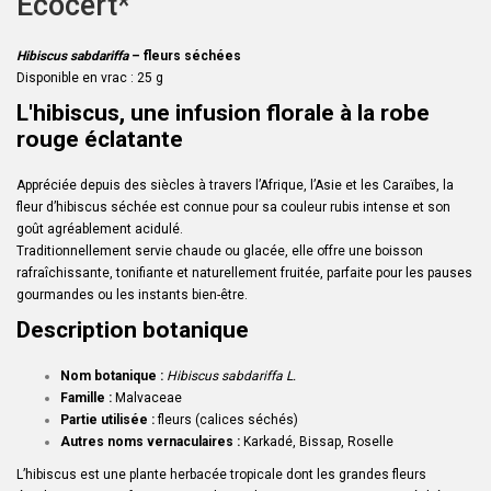
Ecocert*
Hibiscus sabdariffa
– fleurs séchées
Disponible en vrac : 25 g
L'hibiscus, une infusion florale à la robe
rouge éclatante
Appréciée depuis des siècles à travers l’Afrique, l’Asie et les Caraïbes, la
fleur d’hibiscus séchée est connue pour sa couleur rubis intense et son
goût agréablement acidulé.
Traditionnellement servie chaude ou glacée, elle offre une boisson
rafraîchissante, tonifiante et naturellement fruitée, parfaite pour les pauses
gourmandes ou les instants bien-être.
Description botanique
Nom botanique :
Hibiscus sabdariffa L.
Famille :
Malvaceae
Partie utilisée :
fleurs (calices séchés)
Autres noms vernaculaires :
Karkadé, Bissap, Roselle
L’hibiscus est une plante herbacée tropicale dont les grandes fleurs