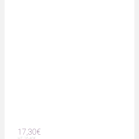
17,30€
HT: 16,40€