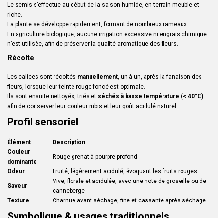
Le semis s’effectue au début de la saison humide, en terrain meuble et
riche.
La plante se développe rapidement, formant de nombreux rameaux.
En agriculture biologique, aucune irrigation excessive ni engrais chimique
n’est utilisée, afin de préserver la qualité aromatique des fleurs.
Récolte
Les calices sont récoltés
manuellement
, un à un, après la fanaison des
fleurs, lorsque leur teinte rouge foncé est optimale.
Ils sont ensuite nettoyés, triés et
séchés à basse température (< 40°C)
afin de conserver leur couleur rubis et leur goût acidulé naturel.
Profil sensoriel
Élément
Description
Couleur
Rouge grenat à pourpre profond
dominante
Odeur
Fruité, légèrement acidulé, évoquant les fruits rouges
Vive, florale et acidulée, avec une note de groseille ou de
Saveur
canneberge
Texture
Charnue avant séchage, fine et cassante après séchage
Symbolique & usages traditionnels