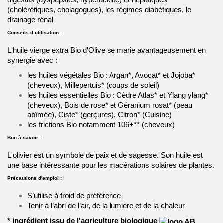
(cholérétiques, cholagogues), les régimes diabétiques, le
drainage rénal
Conseils d’utilisation :
L'huile vierge extra Bio d'Olive se marie avantageusement en
synergie avec :
les huiles végétales Bio :
Argan*
,
Avocat
* et
Jojoba
*
(cheveux),
Millepertuis
* (coups de soleil)
les huiles essentielles Bio :
Cèdre Atlas
* et
Ylang ylang
*
(cheveux),
Bois de rose
* et
Géranium rosat
* (peau
abîmée),
Ciste
* (gerçures), Citron* (Cuisine)
les frictions Bio notamment
106+
** (cheveux)
Bon à savoir :
L'olivier est un symbole de paix et de sagesse.
Son huile est
une base intéressante pour les macérations solaires de plantes.
Précautions d'emploi :
S’utilise à froid de préférence
Tenir à l’abri de l’air, de la lumière et de la chaleur
* ingrédient issu de l'agriculture biologique