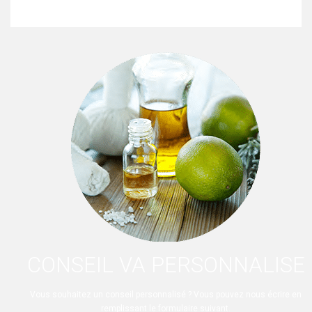
CONSEIL VA PERSONNALISE
Vous souhaitez un conseil personnalisé ? Vous pouvez nous écrire en
remplissant le formulaire suivant.