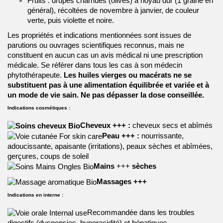
Fruits : drupes charnues (olives) à noyau dur (1 graine en
général), récoltées de novembre à janvier, de couleur
verte, puis violette et noire.
Les propriétés et indications mentionnées sont issues de
parutions ou ouvrages scientifiques reconnus, mais ne
constituent en aucun cas un avis médical ni une prescription
médicale. Se référer dans tous les cas à son médecin
phytothérapeute.
Les huiles vierges ou macérats ne se
substituent pas à une alimentation équilibrée et variée et à
un mode de vie sain. Ne pas dépasser la dose conseillée.
Indications cosmétiques :
Cheveux +++ :
cheveux secs et abîmés
Peau
+++ :
nourrissante,
adoucissante, apaisante (irritations), peaux sèches et abîmées,
gerçures, coups de soleil
Mains
+++
sèches
Massages +++
Indications en interne :
Recommandée dans les troubles
digestifs (dyspepsies, hyperacidité) et hépatiques