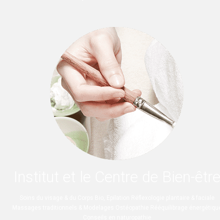
Institut et le Centre de Bien-êtr
Soins du visage & du Corps Bio, Epilation Réflexologie plantaire & faciale
Massages traditionnels & Modelages Ostéopathie Rééquilibrage énergétiqu
Conseils en naturopathie