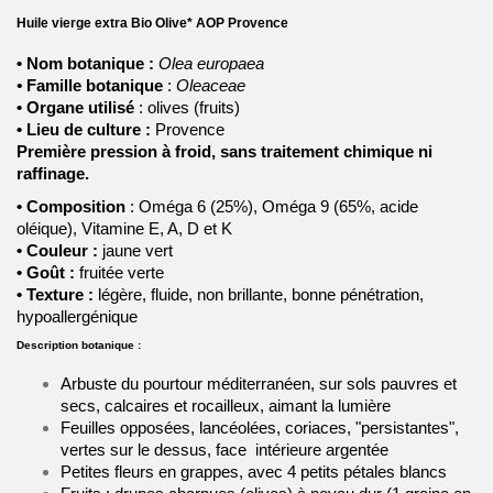
Huile vierge extra Bio Olive* AOP Provence
• Nom botanique
:
Olea europaea
•
Famille botanique
:
Oleaceae
•
Organe
utilisé
: olives (fruits)
•
Lieu de culture :
Provence
Première pression à froid, sans traitement chimique ni
raffinage.
• Composition
: Oméga 6 (25%), Oméga 9 (65%, acide
oléique), Vitamine E, A, D et K
• Couleur :
jaune vert
• Goût
:
fruitée verte
• Texture
:
légère, fluide, non brillante, bonne pénétration,
hypoallergénique
Description botanique :
Arbuste du pourtour méditerranéen, sur sols pauvres et
secs, calcaires et rocailleux, aimant la lumière
Feuilles opposées, lancéolées, coriaces, "persistantes",
vertes sur le dessus, face intérieure argentée
Petites fleurs en grappes, avec 4 petits pétales blancs