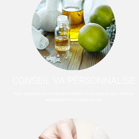
CONSEIL VA PERSONNALISE
Vous souhaitez un conseil personnalisé ? Vous pouvez nous écrire en
remplissant le formulaire suivant.