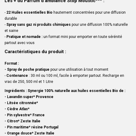
Les + du Parfum d'ambiance Stop Moustic*** :
-
22 Huiles essentielles Bio
hautement concentrées pour une diffusion
durable
-
Spray sans gaz ni produits chimiques
pour une diffusion 100% naturelle
et saine
-
Pratique et nomade :
un format mini pour emporter en toute sérénité
partout avec vous
Caractéristiques du produit :
Format :
- Spray de poche pratique
pour une utilisation à tout moment
-
Contenance
: 30 ml ou 100 ml, facile à emporter partout. Recharge en
vrac de 250, 500 ml et 1 Litre
Ingrédients : Synergie 100% naturelle aux huiles essentielles Bio de :
- Lavandin super* Provence
- Litsée citronnée*
-
Cèdre Atlas*
- Pin sylvestre* France
- Citron* Zeste Italie
- Pin maritime* résine Portugal
- Orange douce* Zeste Italie