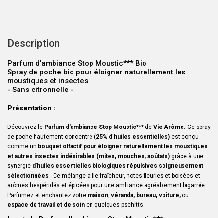
Description
Parfum d'ambiance Stop Moustic*** Bio
Spray de poche bio pour éloigner naturellement les
moustiques et insectes
- Sans citronnelle -
Présentation :
Découvrez le
Parfum d'ambiance Stop Moustic***
de
Vie Arôme.
Ce spray
de poche hautement concentré (
25% d
'
huiles essentielles)
est conçu
comme un
bouquet olfactif pour éloigner naturellement les moustiques
et autres insectes indésirables (mites, mouches, aoûtats)
grâce à une
synergie
d'huiles essentielles biologiques répulsives
soigneusement
sélectionnées
. Ce mélange allie fraîcheur, notes fleuries et boisées et
arômes hespéridés et épicées pour une ambiance agréablement bigarrée.
Parfumez et enchantez votre
maison, véranda, bureau, voiture,
ou
espace de travail et de soin
en quelques pschitts.