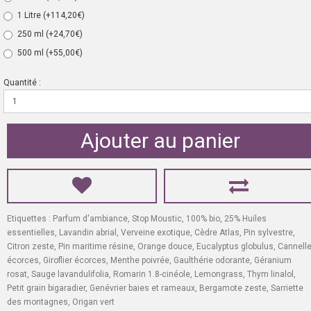
1 Litre
(+114,20€)
250 ml
(+24,70€)
500 ml
(+55,00€)
Quantité :
Ajouter au panier
Etiquettes :
Parfum d'ambiance
,
Stop Moustic
,
100% bio
,
25% Huiles
essentielles
,
Lavandin abrial
,
Verveine exotique
,
Cèdre Atlas
,
Pin sylvestre
,
Citron zeste
,
Pin maritime résine
,
Orange douce
,
Eucalyptus globulus
,
Cannell
écorces
,
Giroflier écorces
,
Menthe poivrée
,
Gaulthérie odorante
,
Géranium
rosat
,
Sauge lavandulifolia
,
Romarin 1.8-cinéole
,
Lemongrass
,
Thym linalol
,
Petit grain bigaradier
,
Genévrier baies et rameaux
,
Bergamote zeste
,
Sarriette
des montagnes
,
Origan vert