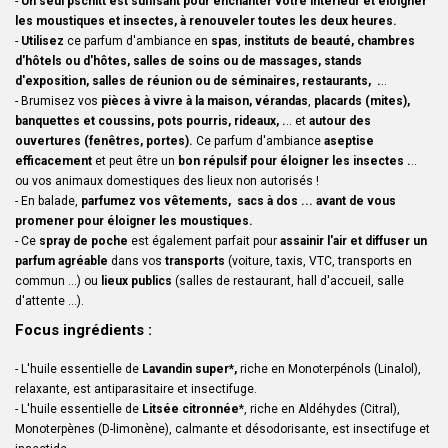
-
Un seul pschitt est suffisant pour enchanter votre intérieur et éloigner
les moustiques et insectes, à
renouveler toutes les deux heures.
-
Utilisez
ce parfum d'ambiance en
spas
,
instituts de beauté,
chambres
d'hôtels ou d'hôtes, salles de soins ou de massages, stands
d'exposition, salles de réunion ou de séminaires, restaurants, .
..
- Brumisez vos
pièces à vivre à la maison,
vérandas
,
placards (mites),
banquettes et coussins,
pots pourris, rideaux, .
.. et
autour des
ouvertures (fenêtres, portes).
Ce parfum d'ambiance
aseptise
efficacement
et peut être un
bon répulsif pour éloigner les insectes .
..
ou vos animaux domestiques des lieux non autorisés !
- En balade,
parfumez vos vêtements, sacs à dos ... avant de vous
promener pour éloigner les moustiques.
- Ce
spray de poche
est également parfait pour
assainir l'air et diffuser un
parfum agréable
dans vos
transports
(voiture, taxis, VTC, transports en
commun ...) ou
lieux publics
(salles de restaurant, hall d'accueil, salle
d'attente ...).
Focus ingrédients :
- L'huile essentielle de
Lavandin super*,
riche en Monoterpénols (Linalol),
relaxante, est antiparasitaire et insectifuge.
- L'huile essentielle de
Litsée citronnée
*, riche en Aldéhydes (Citral),
Monoterpènes (D-limonène), calmante et désodorisante, est insectifuge et