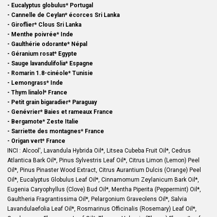
- Eucalyptus globulus* Portugal
- Cannelle de Ceylan* écorces Sri Lanka
- Giroflier* Clous Sri Lanka
- Menthe poivrée* Inde
- Gaulthérie odorante* Népal
- Géranium rosat* Egypte
- Sauge lavandulifolia* Espagne
- Romarin 1.8-cinéole* Tunisie
- Lemongrass* Inde
- Thym linalol* France
- Petit grain bigaradier* Paraguay
- Genévrier* Baies et rameaux France
- Bergamote* Zeste Italie
- Sarriette des montagnes* France
- Origan vert* France
INCI : Alcool',
Lavandula Hybrida Oil*, Litsea Cubeba Fruit Oil*, Cedrus
Atlantica Bark Oil*, Pinus Sylvestris Leaf Oil*, Citrus Limon (Lemon) Peel
Oil*, Pinus Pinaster Wood Extract, Citrus Aurantium Dulcis (Orange) Peel
Oil*, Eucalyptus Globulus Leaf Oil*, Cinnamomum Zeylanicum Bark Oil*,
Eugenia Caryophyllus (Clove) Bud Oil*, Mentha Piperita (Peppermint) Oil*,
Gaultheria Fragrantissima Oil*, Pelargonium Graveolens Oil*, Salvia
Lavandulaefolia Leaf Oil*, Rosmarinus Officinalis (Rosemary) Leaf Oil*,