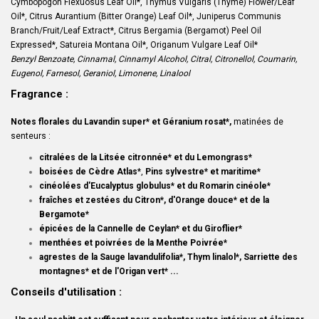
Cymbopogon Flexuosus Leaf Oil*, Thymus Vulgaris (Thyme) Flower/Leaf
Oil*, Citrus Aurantium (Bitter Orange) Leaf Oil*, Juniperus Communis
Branch/Fruit/Leaf Extract*, Citrus Bergamia (Bergamot) Peel Oil
Expressed*, Satureia Montana Oil*, Origanum Vulgare Leaf Oil*
Benzyl Benzoate, Cinnamal, Cinnamyl Alcohol, Citral, Citronellol, Coumarin,
Eugenol, Farnesol, Geraniol, Limonene, Linalool
Fragrance :
Notes florales du Lavandin super* et Géranium rosat*,
matinées de
senteurs :
citralées de la Litsée citronnée* et du Lemongrass*
boisées de Cèdre Atlas
*,
Pins sylvestre* et maritime*
cinéolées d'Eucalyptus globulus* et du Romarin cinéole*
fraîches et zestées du Citron*, d'Orange douce* et de la
Bergamote*
épicées de la Cannelle de Ceylan* et du Giroflier*
menthées et poivrées de la Menthe Poivrée*
agrestes de la Sauge lavandulifolia*, Thym linalol*, Sarriette des
montagnes* et de l'Origan vert* ...
Conseils d'utilisation :