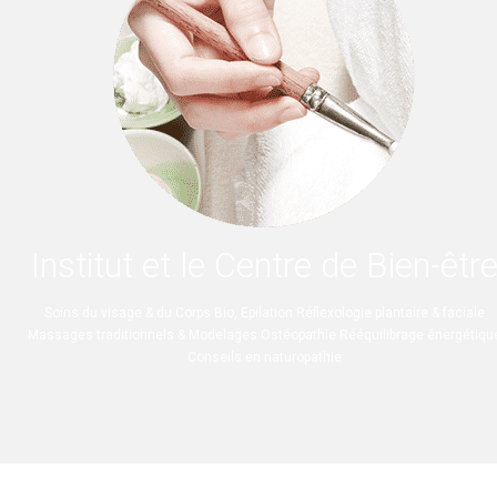
Institut et le Centre de Bien-êtr
Soins du visage & du Corps Bio, Epilation Réflexologie plantaire & faciale
Massages traditionnels & Modelages Ostéopathie Rééquilibrage énergétiqu
Conseils en naturopathie