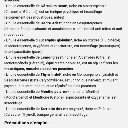
insectide.
- L'huile essentielle de
Géranium rosat
*, riche en Monoterpénols
(Citronellol, Géraniol), est un tonique psychique et insectifuge
(éloignement des moustiques, mites)
- L'huile essentielle de
Cèdre Atlas
*
,
riche en Sesquiterpènes
(Himalachènes), apaisante et assainissante, est répulsif anti-mites et anti-
moustiques.
- L'huile essentielle d'
Eucalyptus globulus
*, riche en Oxydes (1.8 cinéole)
et Monoterpènes, oxygénant et respiratoire, est insectifuge (moustiques)
et antiparasitaire (poux).
- L'huile essentielle de
Lemongrass
*, riche en Aldéhydes (Citral) et
Monoterpénols (Géraniol), équilibrante nerveuse, est un répulsif pour les
moustiques, mouches et autres parasites.
- L'huile essentielle de
Thym linalol*,
riche en Monoterpénols (Linalol) et
Sesquiterpènes (Beta-Caryophyllène), est un tonique nerveux, stimulant
psychique et immunitaire, et un répulsif pour les parasites.
- L'huile essentielle de
Menthe poivrée
*, riches en Menthol
(Monoterpénol) et Menthone (Cétone), expectorante et oxygénante, est
insectifuge.
- L'huile essentielle de
Sarriette des montagnes*
, riche en Phénols
(Carvacrol, Thymol), tonique général, est insectifuge.
Précautions d'emploi :