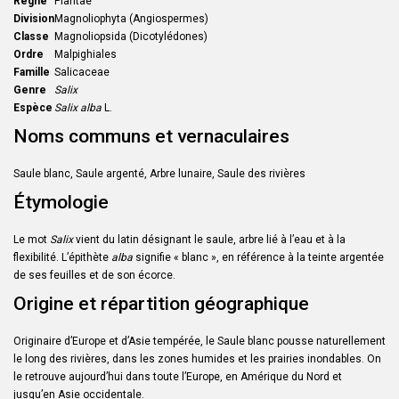
Règne
Plantae
Division
Magnoliophyta (Angiospermes)
Classe
Magnoliopsida (Dicotylédones)
Ordre
Malpighiales
Famille
Salicaceae
Genre
Salix
Espèce
Salix alba
L.
Noms communs et vernaculaires
Saule blanc, Saule argenté, Arbre lunaire, Saule des rivières
Étymologie
Le mot
Salix
vient du latin désignant le saule, arbre lié à l’eau et à la
flexibilité. L’épithète
alba
signifie « blanc », en référence à la teinte argentée
de ses feuilles et de son écorce.
Origine et répartition géographique
Originaire d’Europe et d’Asie tempérée, le Saule blanc pousse naturellement
le long des rivières, dans les zones humides et les prairies inondables. On
le retrouve aujourd’hui dans toute l’Europe, en Amérique du Nord et
jusqu’en Asie occidentale.