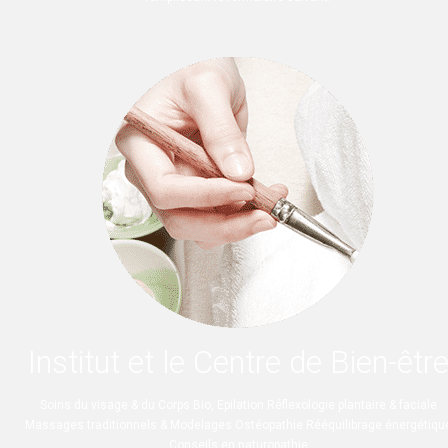
Institut et le Centre de Bien-êtr
Soins du visage & du Corps Bio, Epilation Réflexologie plantaire & faciale
Massages traditionnels & Modelages Ostéopathie Rééquilibrage énergétiqu
Conseils en naturopathie