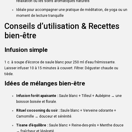
relaxation ou les soins aromatiques naturels
Idéale pour accompagner une pratique de méditation, de yoga ou un
moment de lecture tranquille
Conseils d’utilisation & Recettes
bien-être
Infusion simple
1 c. à soupe d’écorce de saule blanc pour 250 ml d’eau frémissante.
Laisser infuser 10 à 15 minutes à couvert. Filtrer. Déguster chaude ou
tiède.
Idées de mélanges bien-être
Infusion forêt apaisante :
Saule blanc + Tilleul + Aubépine → une
boisson boisée et florale.
Rituel cocooning du soir :
Saule blanc + Verveine odorante +
Camomille → douceur et sérénité.
Tisane d’équilibre :
Saule blanc + Reine-des-prés + Menthe douce
→ fraîcheur et légèreté.