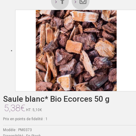
Saule blanc* Bio Ecorces 50 g
5,38€
HT: 5,10€
Prix en points de fidelité : 1
Modèle :
PM0373
Disponibilité :
En Stock