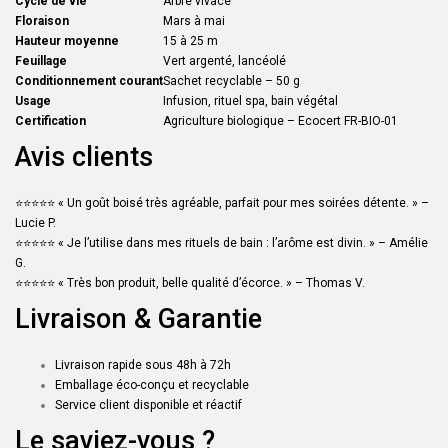
Cycle de vie
Arbre vivace
Floraison
Mars à mai
Hauteur moyenne
15 à 25 m
Feuillage
Vert argenté, lancéolé
Conditionnement courant
Sachet recyclable – 50 g
Usage
Infusion, rituel spa, bain végétal
Certification
Agriculture biologique – Ecocert FR-BIO-01
Avis clients
⭐️⭐️⭐️⭐️⭐️ « Un goût boisé très agréable, parfait pour mes soirées détente. » –
Lucie P.
⭐️⭐️⭐️⭐️⭐️ « Je l’utilise dans mes rituels de bain : l’arôme est divin. » – Amélie
G.
⭐️⭐️⭐️⭐️⭐️ « Très bon produit, belle qualité d’écorce. » – Thomas V.
Livraison & Garantie
Livraison rapide sous 48h à 72h
Emballage éco-conçu et recyclable
Service client disponible et réactif
Le saviez-vous ?