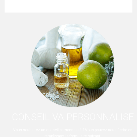
CONSEIL VA PERSONNALISE
Vous souhaitez un conseil personnalisé ? Vous pouvez nous écrire en
remplissant le formulaire suivant.