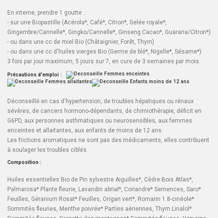
En interne, prendre 1 goutte :
- sur une Biopastille (
Acérola*
,
Café
*,
Citron*
,
Gelée royale
*,
Gingembre/Cannelle
*,
Gingko/Cannelle
*, Ginseng Cacao*,
Guarana/Citron
*)
- ou dans une cc de miel Bio (Châtaignier, Forêt, Thym)
- ou dans une cc d'huiles vierges Bio (
Germe de blé
*,
Nigelle
*,
Sésame
*)
3 fois par jour maximum, 5 jours sur 7, en cure de 3 semaines par mois.
Précautions d'emploi :
Déconseillé en cas d'hypertension, de troubles hépatiques ou rénaux
sévères, de cancers hormono-dépendants, de chimiothérapie, déficit en
G6PD, aux personnes asthmatiques ou neurosensibles, aux femmes
enceintes et allaitantes, aux enfants de moins de 12 ans.
Les frictions aromatiques ne sont pas des médicaments, elles contribuent
à soulager les troubles ciblés.
Composition
:
Huiles essentielles Bio de
Pin sylvestre Aiguilles
*,
Cèdre Bois Atlas
*,
Palmarosa
* Plante fleurie,
Lavandin abrial
*,
Coriandre
* Semences,
Saro
*
Feuilles,
Géranium Rosat
* Feuilles,
Origan vert
*,
Romarin 1.8-cinéole
*
Sommités fleuries,
Menthe poivrée*
Parties aériennes,
Thym Linalol
*