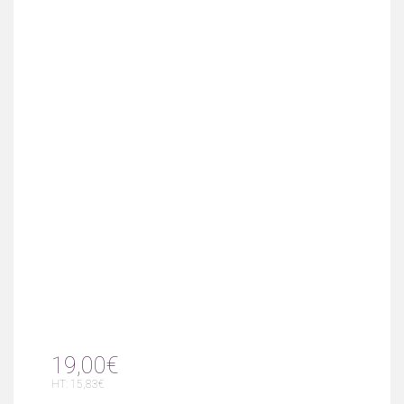
19,00€
HT: 15,83€