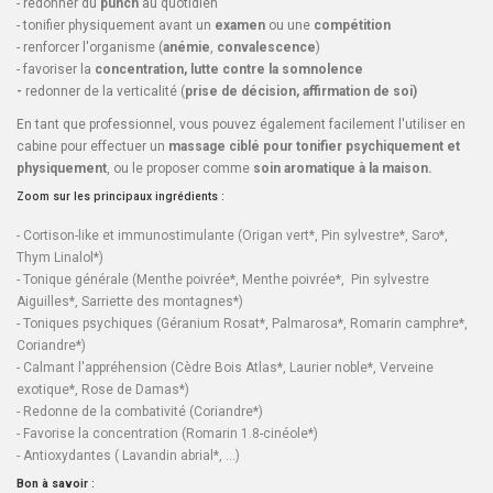
- redonner du
punch
au quotidien
- tonifier physiquement avant un
examen
ou une
compétition
- renforcer l'organisme (
anémie
,
convalescence
)
- favoriser la
concentration, lutte contre la somnolence
-
redonner de la verticalité (
prise de décision, affirmation de soi)
En tant que professionnel, vous pouvez également facilement l'utiliser en
cabine pour effectuer un
massage ciblé pour tonifier psychiquement et
physiquement
, ou le proposer comme
soin aromatique à la maison.
Zoom sur les principaux ingrédients :
- Cortison-like et immunostimulante (
Origan vert
*,
Pin sylvestre
*,
Saro
*,
Thym Linalol
*)
- Tonique générale (
Menthe poivrée
*,
Menthe poivrée*,
Pin sylvestre
Aiguilles
*,
Sarriette des montagnes
*)
- Toniques psychiques (
Géranium Rosat
*,
Palmarosa
*,
Romarin camphre
*,
Coriandre
*)
- Calmant l'appréhension (
Cèdre Bois Atlas
*,
Laurier noble
*,
Verveine
exotique
*,
Rose de Damas
*)
- Redonne de la combativité (
Coriandre
*)
- Favorise la concentration (
Romarin 1.8-cinéole
*)
- Antioxydantes (
Lavandin abrial
*, ...)
Bon à savoir
: