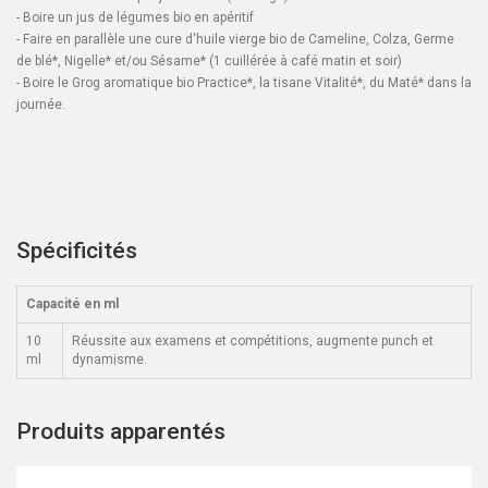
- Boire un jus de légumes bio en apéritif
- Faire en parallèle une cure d'huile vierge bio de Cameline, Colza,
Germe
de blé
*,
Nigelle
* et/ou
Sésame
* (1 cuillérée à café matin et soir)
- Boire le Grog aromatique bio
Practice
*, la tisane
Vitalité*
, du
Maté
* dans la
journée.
Spécificités
Capacité en ml
10
Réussite aux examens et compétitions, augmente punch et
ml
dynamisme.
Produits apparentés