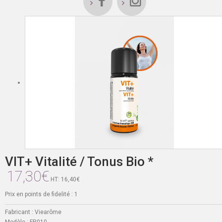
VIT+ Vitalité / Tonus Bio *
17,30€
HT: 16,40€
Prix en points de fidelité : 1
Fabricant :
Viearôme
Modèle :
FR010