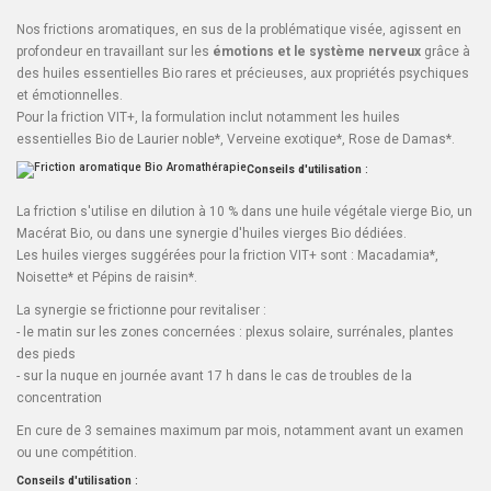
Nos frictions aromatiques, en sus de la problématique visée, agissent en
profondeur en travaillant sur les
émotions et le système nerveux
grâce à
des huiles essentielles Bio rares et précieuses, aux propriétés psychiques
et émotionnelles.
Pour la friction VIT+, la formulation inclut notamment les huiles
essentielles Bio de
Laurier noble
*,
Verveine exotique
*,
Rose de Damas
*.
Conseils d'utilisation
:
La friction s'utilise en dilution à 10 % dans une huile végétale vierge Bio, un
Macérat Bio, ou dans une synergie d'huiles vierges Bio dédiées.
Les huiles vierges suggérées pour la friction VIT+ sont :
Macadamia
*,
Noisette
* et
Pépins de raisin
*.
La synergie se frictionne pour revitaliser :
- le matin sur les zones concernées : plexus solaire, surrénales, plantes
des pieds
- sur la nuque en journée avant 17 h dans le cas de troubles de la
concentration
En cure de 3 semaines maximum par mois, notamment avant un examen
ou une compétition.
Conseils d'utilisation
: