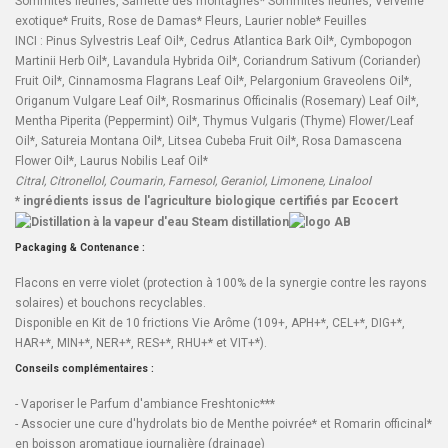
Sommités fleuries,
Sarriette des montagnes
* Sommités fleuries,
Verveine
exotique
* Fruits,
Rose de Damas
* Fleurs,
Laurier noble
* Feuilles
INCI : Pinus Sylvestris Leaf Oil*, Cedrus Atlantica Bark Oil*, Cymbopogon
Martinii Herb Oil*, Lavandula Hybrida Oil*, Coriandrum Sativum (Coriander)
Fruit Oil*, Cinnamosma Flagrans Leaf Oil*, Pelargonium Graveolens Oil*,
Origanum Vulgare Leaf Oil*, Rosmarinus Officinalis (Rosemary) Leaf Oil*,
Mentha Piperita (Peppermint) Oil*, Thymus Vulgaris (Thyme) Flower/Leaf
Oil*, Satureia Montana Oil*, Litsea Cubeba Fruit Oil*, Rosa Damascena
Flower Oil*, Laurus Nobilis Leaf Oil*
Citral, Citronellol, Coumarin, Farnesol, Geraniol, Limonene, Linalool
* ingrédients issus de l'agriculture biologique certifiés par Ecocert
Packaging & Contenance :
Flacons en verre violet (protection à 100% de la synergie contre les rayons
solaires) et bouchons recyclables.
Disponible en Kit de 10 frictions Vie Arôme (
109+
,
APH+
*,
CEL+
*,
DIG+
*,
HAR+
*,
MIN+
*,
NER+
*,
RES+
*,
RHU+
* et
VIT+
*).
Conseils complémentaires :
- Vaporiser le Parfum d'ambiance
Freshtonic***
- Associer une cure d'hydrolats bio de
Menthe poivrée
* et
Romarin officinal
*
en boisson aromatique journalière (drainage)