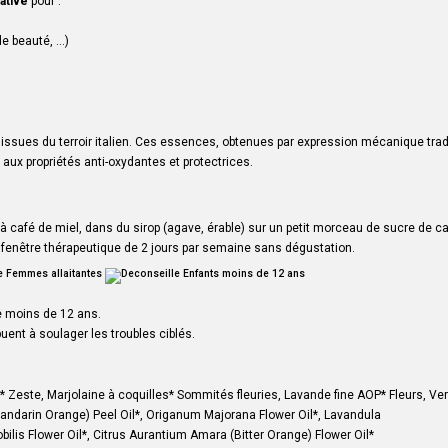
tative
pour :
e beauté, ...)
sues du terroir italien. Ces essences, obtenues par expression mécanique tradi
aux propriétés anti-oxydantes et protectrices.
e à café de miel, dans du sirop (agave, érable) sur un petit morceau de sucre de 
e fenêtre thérapeutique de 2 jours par semaine sans dégustation.
e moins de 12 ans.
ent à soulager les troubles ciblés.
* Zeste,
Marjolaine à coquilles
* Sommités fleuries,
Lavande fine AOP
* Fleurs,
Ver
 (Mandarin Orange) Peel Oil*, Origanum Majorana Flower Oil*, Lavandula
obilis Flower Oil*, Citrus Aurantium Amara (Bitter Orange) Flower Oil*