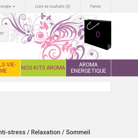
Compte
Liste de souhaits (0)
Panier
er
0
S VIE-
AROMA
NOS KITS AROMA
ME
ENERGETIQUE
ti-stress / Relaxation / Sommeil