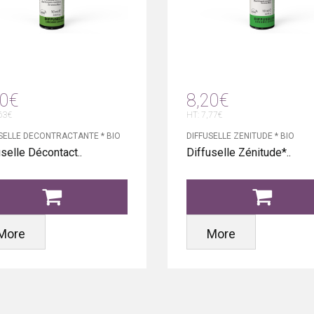
10€
8,20€
63€
HT: 7,77€
SELLE DECONTRACTANTE * BIO
DIFFUSELLE ZENITUDE * BIO
uselle Décontact..
Diffuselle Zénitude*..
More
More