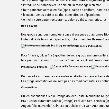
Vous pouvez également l'utiliser comme
rituel et signature gus
* introduire ou parachever un soin ou un massage bien-être
* faire patienter votre clientèle (spas, salon de coiffure, instituts d
* le substituer au café et au thé, sans effet de dépendance
* enrichir votre carte (restaurants, salon de thés, tisaneries, ...).
Bon à savoir
:
Nos grogs sont tous formulés à base d'essences d'agrumes Bio is
l'intégralité de leurs principes actifs, notamment les
flavonoïdes
Conseils d'utilisation
:
Pour 1 tasse, diluer 1 à 2 gouttes de votre grog dans une cuillèr
fois par jour maximum. En cure de 3 semaines, il faut prévoir un
Précautions d'emploi :
Déconseillé aux femmes enceintes et allaitantes, aux enfants d
Les grogs aromatiques ne sont pas des médicaments, ils contribu
Composition
:
Huiles essentielles Bio d'
Orange douce
* Zeste,
Mandarine rouge
INCI : Citrus Aurantium Dulcis (Orange) Peel Oil*, Citrus Nobilis
Angustifolia (Lavender) Oil*, Litsea Cubeba Fruit Oil*, Anthemis N