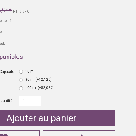
3,98€
HT: 9,94€
lité : 1
e
ock
ponibles
10 ml
Capacité
30 ml
(+12,12€)
100 ml
(+52,02€)
uantité :
Ajouter au panier