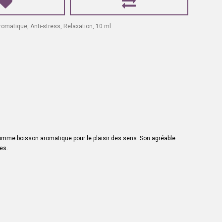
romatique
,
Anti-stress
,
Relaxation
,
10 ml
 comme boisson aromatique pour le plaisir des sens. Son agréable
es.