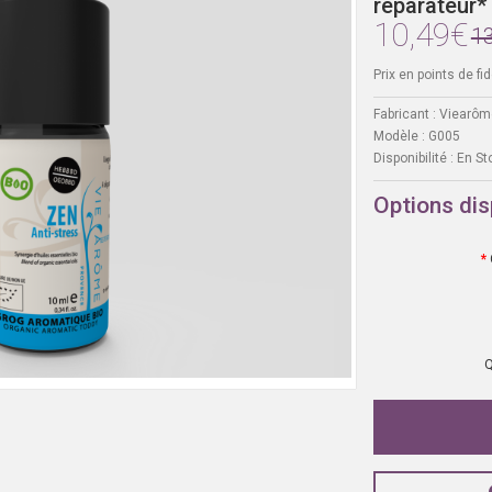
réparateur*
10,49€
1
Prix en points de fide
Fabricant :
Viearôm
Modèle :
G005
Disponibilité :
En St
Options dis
Q