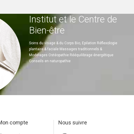
Institut et le Centre de
Bien-être
Soins du visage & du Corps Bio, Epilation Réflexologie
plantaire & faciale Massages traditionnels &
Modelages Ostéopathie Rééquilibrage énergétique
Conseils en naturopathie
Mon compte
Nous suivre