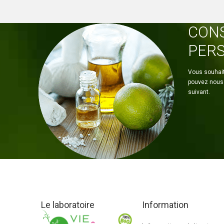
CONS
PER
Vous souhait
pouvez nous 
suivant.
Le laboratoire
Information