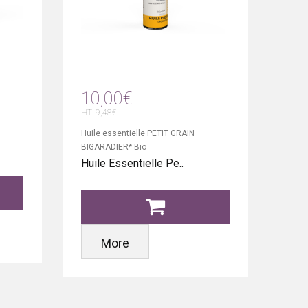
10,00€
16
HT: 9,48€
HT: 1
Huile essentielle PETIT GRAIN
PARF
BIGARADIER* Bio
Parf
Huile Essentielle Pe..
More