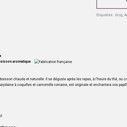
Etiquettes :
Grog
,
A
e
boisson aromatique
boisson chaude et naturelle. Il se déguste après les repas, à l'heure du thé, ou
arjolaine à coquilles et camomille romaine,
est originale et enchantera vos papill
il