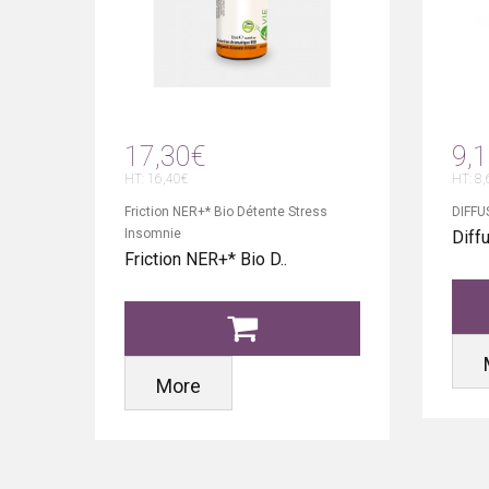
17,30€
9,
HT: 16,40€
HT: 8,
Friction NER+* Bio Détente Stress
DIFFU
Insomnie
Diff
Friction NER+* Bio D..
More