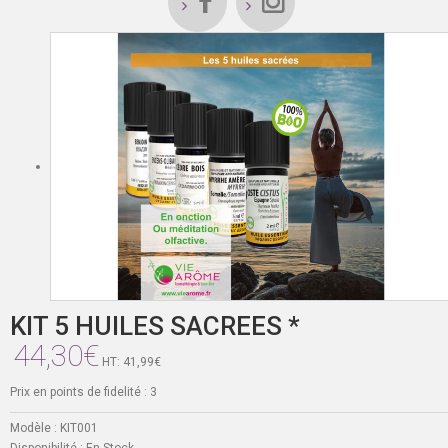
KIT 5 HUILES SACREES *
44,30€
HT: 41,99€
Prix en points de fidelité : 3
Modèle :
KIT001
Disponibilité :
En Stock