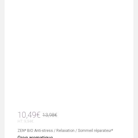
10,49€
13,98€
HT: 9,94€
ZEN* BIO Anti-stress / Relaxation / Sommeil réparateur*
Grog aromatique ..