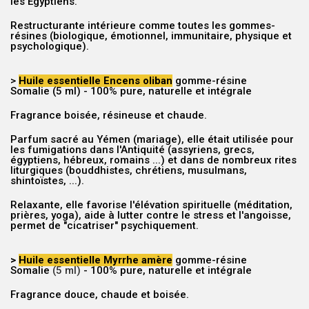
les Egyptiens.
Restructurante intérieure comme toutes les gommes-
résines (biologique, émotionnel, immunitaire, physique et
psychologique).
>
Huile essentielle Encens oliban
gomme-résine
Somalie
(5 ml)
- 100% pure, naturelle et intégrale
Fragrance boisée, résineuse et chaude.
Parfum sacré au Yémen (mariage), elle était utilisée pour
les fumigations dans l'Antiquité (assyriens, grecs,
égyptiens, hébreux, romains ...) et dans de nombreux rites
liturgiques (bouddhistes, chrétiens, musulmans,
shintoïstes, ...).
Relaxante, elle favorise l'élévation spirituelle (méditation,
prières, yoga), aide à lutter contre le stress et l'angoisse,
permet de "cicatriser" psychiquement.
>
Huile essentielle Myrrhe amère
gomme-résine
Somalie
(5 ml)
- 100% pure, naturelle et intégrale
Fragrance douce, chaude et boisée.