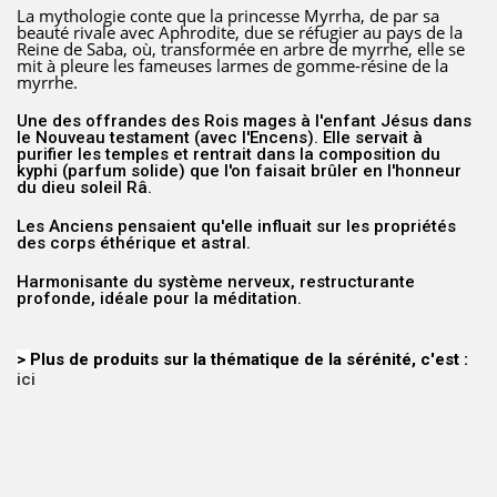
La mythologie conte que la princesse Myrrha, de par sa
beauté rivale avec Aphrodite, due se réfugier au pays de la
Reine de Saba, où, transformée en arbre de myrrhe, elle se
mit à pleure les fameuses larmes de gomme-résine de la
myrrhe.
Une des offrandes des Rois mages à l'enfant Jésus dans
le Nouveau testament (avec l'Encens). Elle servait à
purifier les temples et rentrait dans la composition du
kyphi (parfum solide) que l'on faisait brûler en l'honneur
du dieu soleil Râ.
Les Anciens pensaient qu'elle influait sur les propriétés
des corps éthérique et astral.
Harmonisante du système nerveux, restructurante
profonde, idéale pour la méditation.
>
Plus de produits sur la
thématique
de la sérénité, c'est :
ici