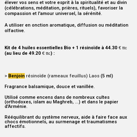
élever vos sens et votre esprit à la spiritualité et au divin
(célébrations, méditation, prières, rituels), favoriser la
compassion et l'amour universel, la sérénité.
A utiliser en onction aromatique, diffusion ou méditation
olfactive.
Kit de 4 huiles essentielles
Bio + 1 résinoïde à 44.30
€ ttc
(au lieu de 49.20
)
:
€ ttc
>
Benjoin
résinoïde (rameaux feuillus) Laos
(5 ml)
Fragrance balsamique, douce et vanillée.
Utilisé comme encens dans de nombreux cultes
(orthodoxes, islam au Maghreb, ...) et dans le papier
d'Arménie.
Rééquilibrant du système nerveux, aide à faire face aux
chocs émotionnels, au surmenage et traumatismes
affectifs.