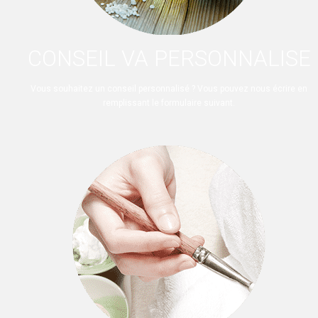
CONSEIL VA PERSONNALISE
Vous souhaitez un conseil personnalisé ? Vous pouvez nous écrire en
remplissant le formulaire suivant.