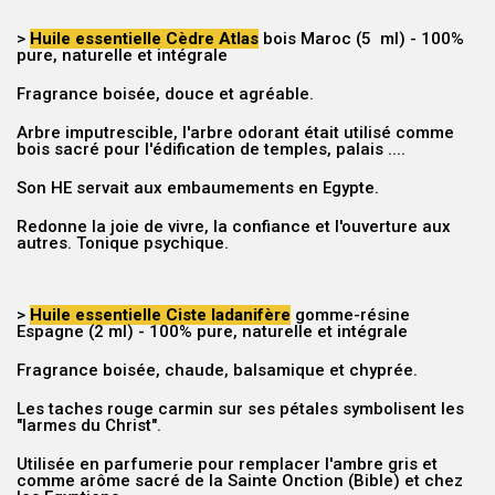
>
Huile essentielle Cèdre Atlas
bois Maroc
(5 ml) -
100%
pure, naturelle et intégrale
Fragrance boisée, douce et agréable.
Arbre imputrescible, l'arbre odorant était utilisé comme
bois sacré pour l'édification de temples, palais ....
Son HE servait aux embaumements en Egypte.
Redonne la joie de vivre, la confiance et l'ouverture aux
autres. Tonique psychique.
>
Huile essentielle Ciste ladanifère
gomme-résine
Espagne
(2 ml)
- 100% pure, naturelle et intégrale
Fragrance boisée, chaude, balsamique et chyprée.
Les taches rouge carmin sur ses pétales symbolisent les
"larmes du Christ".
Utilisée en parfumerie pour remplacer l'ambre gris et
comme arôme sacré de la Sainte Onction (Bible) et chez